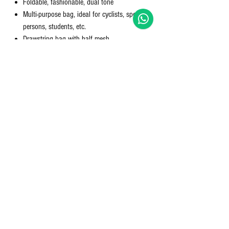
Foldable, fashionable, dual tone
Multi-purpose bag, ideal for cyclists, sports –
persons, students, etc.
Drawstring bag with half mesh
Inside pocket for mobile, wallet and change
Can carry 10 kg weight
Dimension: L- 38 cm x H -45 cm
Nett Qty: 1 BAG
अभी तक कोई समीक्षा नहीं
अपने विचार साझा करें। समीक्षा लिखने वाले पहले व्यक्ति
बनें।
समीक्षा लिखें
© - Buybay India Ecom Pvt Ltd